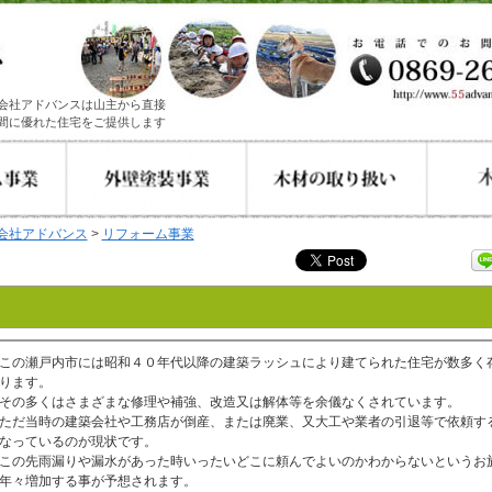
会社アドバンスは山主から直接
間に優れた住宅をご提供します
会社アドバンス
>
リフォーム事業
この瀬戸内市には昭和４０年代以降の建築ラッシュにより建てられた住宅が数多く
ります。
その多くはさまざまな修理や補強、改造又は解体等を余儀なくされています。
ただ当時の建築会社や工務店が倒産、または廃業、又大工や業者の引退等で依頼す
なっているのが現状です。
この先雨漏りや漏水があった時いったいどこに頼んでよいのかわからないというお
年々増加する事が予想されます。