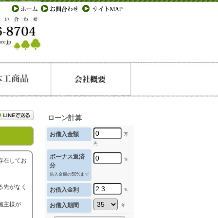
ローン計算
お借入金額
万
円
ボーナス返済
％
存在してお
分
借入金額の50%まで
る先がなく
お借入金利
％
施主様が
お借入期間
年