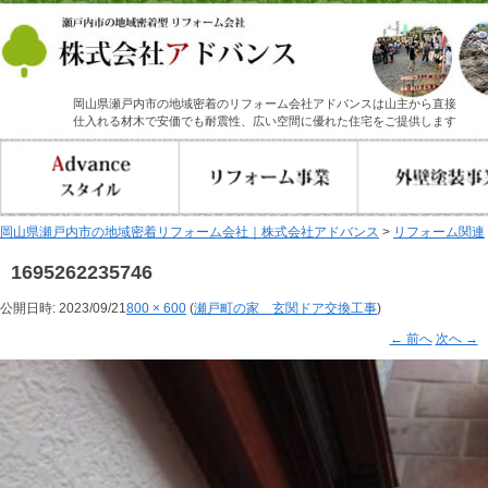
岡山県瀬戸内市の地域密着のリフォーム会社アドバンスは山主から直接
仕入れる材木で安価でも耐震性、広い空間に優れた住宅をご提供します
岡山県瀬戸内市の地域密着リフォーム会社｜株式会社アドバンス
>
リフォーム関連
1695262235746
公開日時:
2023/09/21
800 × 600
(
瀬戸町の家 玄関ドア交換工事
)
← 前へ
次へ →