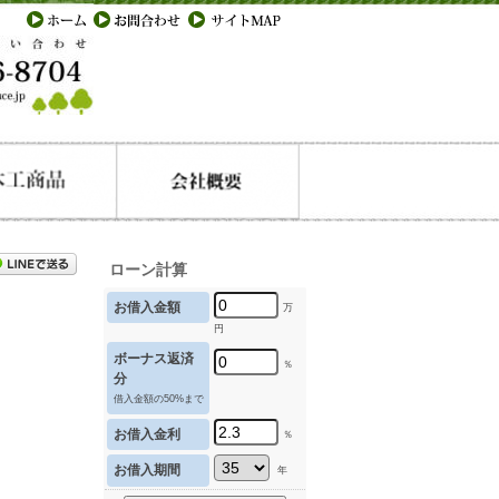
ローン計算
お借入金額
万
円
ボーナス返済
％
分
借入金額の50%まで
お借入金利
％
お借入期間
年