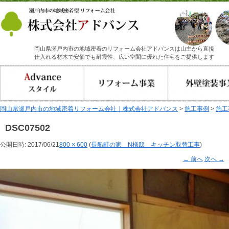
岡山県瀬戸内市の地域密着のリフォーム会社アドバンスは山主から直接
仕入れる材木で安価でも耐震性、広い空間に優れた住宅をご提供します
岡山県瀬戸内市の地域密着リフォーム会社｜株式会社アドバンス
>
施工事例
>
施工
DSC07502
公開日時:
2017/06/21
800 × 600
(
長船町の家 N様邸 キッチン取替工事
)
← 前へ
次へ →