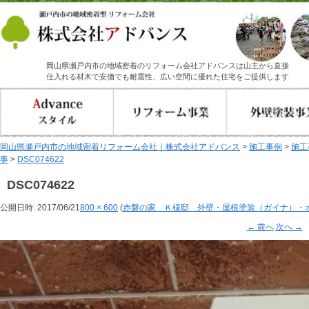
岡山県瀬戸内市の地域密着のリフォーム会社アドバンスは山主から直接
仕入れる材木で安価でも耐震性、広い空間に優れた住宅をご提供します
岡山県瀬戸内市の地域密着リフォーム会社｜株式会社アドバンス
>
施工事例
>
施工
事
>
DSC074622
DSC074622
公開日時:
2017/06/21
800 × 600
(
赤磐の家 Ｋ様邸 外壁・屋根塗装（ガイナ）・
← 前へ
次へ →