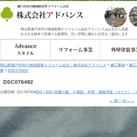
岡山県瀬戸内市の地域密着のリフォーム会社アドバンスは山主から直接
仕入れる材木で安価でも耐震性、広い空間に優れた住宅をご提供します
岡山県瀬戸内市の地域密着リフォーム会社｜株式会社アドバンス
>
施工事例
>
施工
事
>
DSC076492
DSC076492
公開日時:
2017/07/04
800 × 600
(
赤磐の家 Ｋ様邸 外壁・屋根塗装（ガイナ）・
← 前へ
次へ →