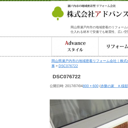
岡山県瀬戸内市の地域密着のリフォーム
仕入れる材木で安価でも耐震性、広い空
岡山県瀬戸内市の地域密着リフォーム会社｜株式
事
>
DSC076722
DSC076722
公開日時:
2017/07/04
800 × 600
(
赤磐の家 Ｋ様邸