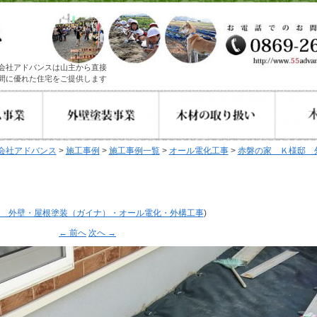
会社アドバンスは山主から直接
間に優れた住宅をご提供します
会社アドバンス
>
施工事例
>
施工事例一覧
>
オール電化工事
>
赤磐の家 Ｋ様邸 
 外壁・屋根塗装（ガイナ）・オール電化・外構工事
)
← 前へ
次へ →