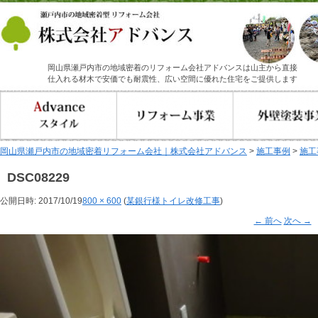
岡山県瀬戸内市の地域密着のリフォーム会社アドバンスは山主から直接
仕入れる材木で安価でも耐震性、広い空間に優れた住宅をご提供します
岡山県瀬戸内市の地域密着リフォーム会社｜株式会社アドバンス
>
施工事例
>
施工
DSC08229
公開日時:
2017/10/19
800 × 600
(
某銀行様トイレ改修工事
)
← 前へ
次へ →