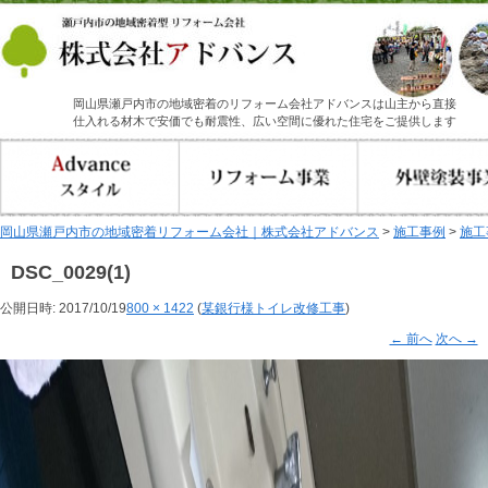
岡山県瀬戸内市の地域密着のリフォーム会社アドバンスは山主から直接
仕入れる材木で安価でも耐震性、広い空間に優れた住宅をご提供します
岡山県瀬戸内市の地域密着リフォーム会社｜株式会社アドバンス
>
施工事例
>
施工
DSC_0029(1)
公開日時:
2017/10/19
800 × 1422
(
某銀行様トイレ改修工事
)
← 前へ
次へ →