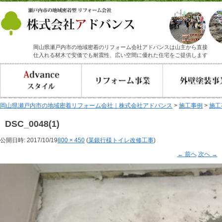
岡山県瀬戸内市の地域密着のリフォーム会社アドバンスは山主から直接
仕入れる材木で安価でも耐震性、広い空間に優れた住宅をご提供します
岡山県瀬戸内市の地域密着リフォーム会社｜株式会社アドバンス
>
施工事例
>
施工
DSC_0048(1)
公開日時:
2017/10/19
800 × 450
(
某銀行様トイレ改修工事
)
← 前へ
次へ →