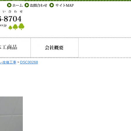
レ改修工事
>
DSC00268