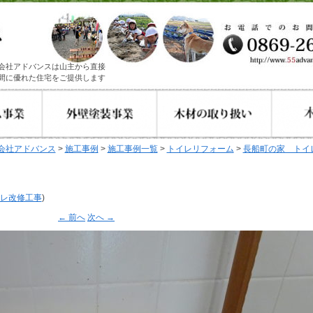
会社アドバンスは山主から直接
間に優れた住宅をご提供します
会社アドバンス
>
施工事例
>
施工事例一覧
>
トイレリフォーム
>
長船町の家 トイ
レ改修工事
)
← 前へ
次へ →