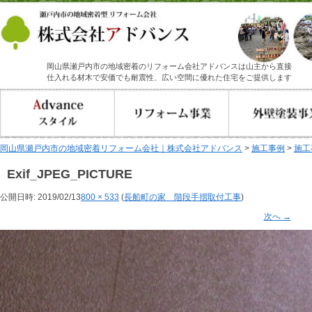
岡山県瀬戸内市の地域密着のリフォーム会社アドバンスは山主から直接
仕入れる材木で安価でも耐震性、広い空間に優れた住宅をご提供します
岡山県瀬戸内市の地域密着リフォーム会社｜株式会社アドバンス
>
施工事例
>
施工
Exif_JPEG_PICTURE
公開日時:
2019/02/13
800 × 533
(
長船町の家 階段手摺取付工事
)
次へ →