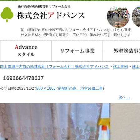
岡山県瀬戸内市の地域密着のリフォーム会社アドバンスは山主から直接
仕入れる材木で安価でも耐震性、広い空間に優れた住宅をご提供します
岡山県瀬戸内市の地域密着リフォーム会社｜株式会社アドバンス
>
施工事例
>
施工
1692664478637
公開日時:
2023/11/27
800 × 1066
(
長船町の家 浴室改修工事
)
次へ →