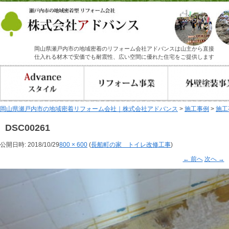
岡山県瀬戸内市の地域密着のリフォーム会社アドバンスは山主から直接
仕入れる材木で安価でも耐震性、広い空間に優れた住宅をご提供します
岡山県瀬戸内市の地域密着リフォーム会社｜株式会社アドバンス
>
施工事例
>
施工
DSC00261
公開日時:
2018/10/29
800 × 600
(
長船町の家 トイレ改修工事
)
← 前へ
次へ →