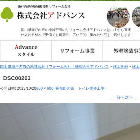
岡山県瀬戸内市の地域密着のリフォーム会社アドバンスは山主から直接
仕入れる材木で安価でも耐震性、広い空間に優れた住宅をご提供します
岡山県瀬戸内市の地域密着リフォーム会社｜株式会社アドバンス
>
施工事例
>
施工
DSC00263
公開日時:
2018/10/29
800 × 600
(
長船町の家 トイレ改修工事
)
← 前へ
次へ →