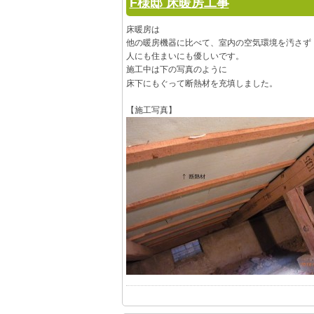
F様邸 床暖房工事
床暖房は
他の暖房機器に比べて、
室内の空気環境を汚さず
人にも住まいにも優しいです。
施工中は下の写真のように
床下にもぐって断熱材を充填しました。
【施工写真】