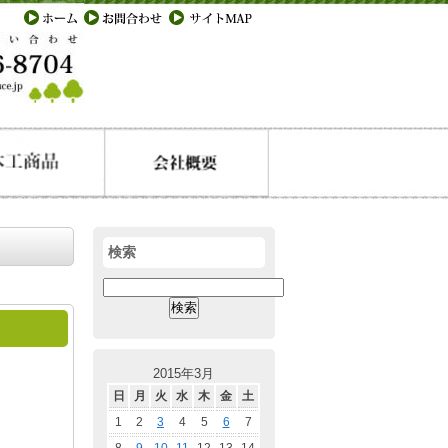
検索
検
索:
2015年3月
日
月
火
水
木
金
土
1
2
3
4
5
6
7