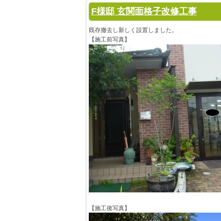
F様邸 玄関面格子改修工事
既存撤去し新しく設置しました。
【施工前写真】
【施工後写真】