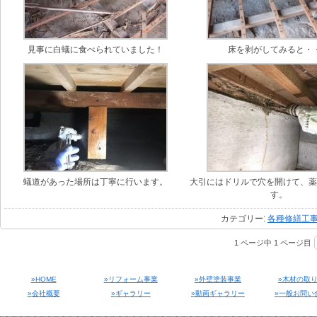
見事に白蟻に食べられていました！
床を剥がしてみると・
蟻道があった場所は丁寧に行います。
大引にはドリルで穴を開けて、
す。
カテゴリー:
各種修繕工
1 ページ中 1 ページ目
HOME
リフォーム事業
外壁塗装事業
木材の取
会社概要
ギャラリー
動画ギャラリー
一般お問い